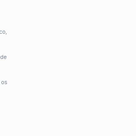
co,
 de
 os