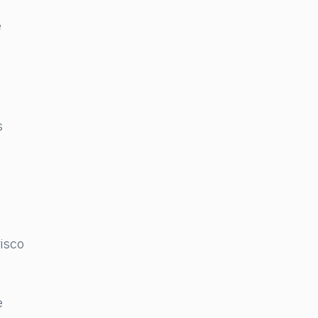
e
s
isco
e