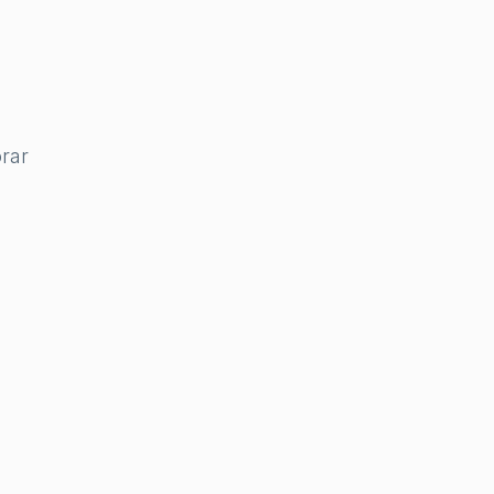
rar
a