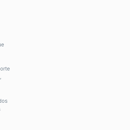
ue
orte
,
dos
s