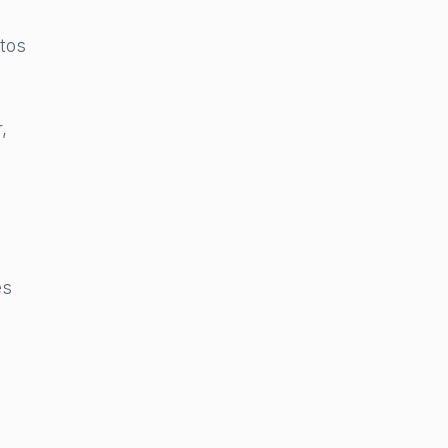
tos
,
es