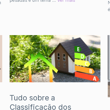
pesadas é um tema …
Ver mais
m
N
Tudo sobre a
Classificação dos