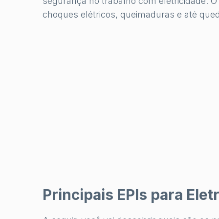
segurança no trabalho com eletricidade. O
choques elétricos, queimaduras e até que
Principais EPIs para Eletr