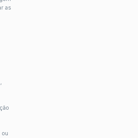
ar as
,
ação
x ou