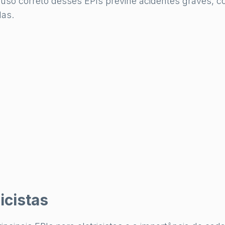
 uso correto desses EPIs previne acidentes graves, 
das.
icistas