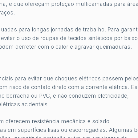
ma, e que ofereçam proteção multicamadas para áre
raços.
uadas para longas jornadas de trabalho. Para garanti
evitar o uso de roupas de tecidos sintéticos por baix
podem derreter com o calor e agravar queimaduras.
ciais para evitar que choques elétricos passem pelo
m risco de contato direto com a corrente elétrica. E
omo borracha ou PVC, e não conduzem eletricidade,
létricas acidentais.
ém oferecem resistência mecânica e solado
edas em superfícies lisas ou escorregadias. Algumas b