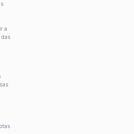
as
r a
o das
s
ssas
otas