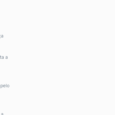
a
ça
ta a
 pelo
 a