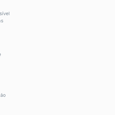
sível
as
e
ção