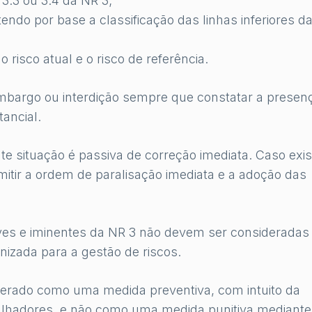
 3.3 ou 3.4 da NR 3;
tendo por base a classificação das linhas inferiores d
 risco atual e o risco de referência.
embargo ou interdição sempre que constatar a presen
ancial.
 situação é passiva de correção imediata. Caso exis
emitir a ordem de paralisação imediata e a adoção das
aves e iminentes da NR 3 não devem ser consideradas
zada para a gestão de riscos.
derado como uma medida preventiva, com intuito da
lhadores, e não como uma medida punitiva mediante