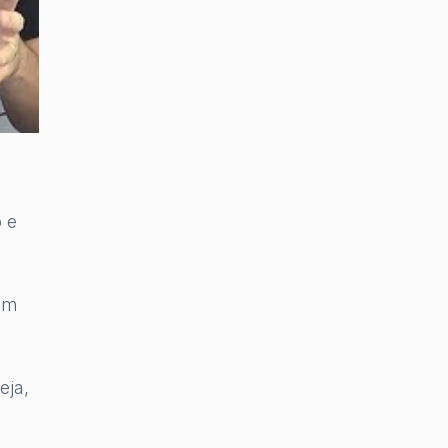
 e
om
eja,